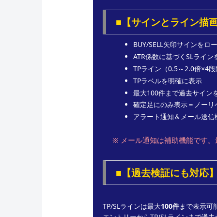
■【サインとライン描
BUY/SELL矢印サインを
ATR係数に基づくSLライ
TPライン（0.5～2.0倍×
TPラベルを明確に表示
最大100件まで過去サイン
確定足にのみ表示＝ノーリ
アラート通知＆メール送信
※ メール通知は補助機能です
■【過去検証にも対応
TP/SLラインは最大
100件
まで表示可
エントリーからTP/SLラインまで過