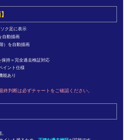
画】
ローソク足に表示
ンを自動描画
4段階）を自動描画
を保持＝完全過去検証対応
ペイント仕様
機能あり
。最終判断は必ずチャートをご確認ください。
】
能。
去サインも残るため
、
正確な過去検証
が可能です。