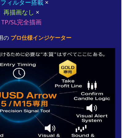
全フィルター搭載
×
再描画なし
×
TP/SL完全描画
専用の
プロ仕様インジケーター