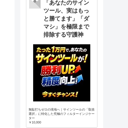
「あなたのサイン
ツール、実はもっ
と勝てます」「ダ
マシ」を極限まで
排除する守護神
無駄打ちゼロの境地へ｜サインツールの「取捨
選択」に特化した究極のフィルターインジケー
ター
￥10,000