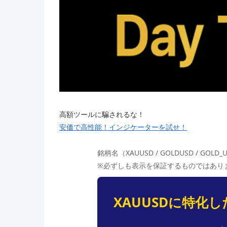
高額ツールに騙されるな！
安価で高性能！インジケーターを試せ！
銘柄名（XAUUSD / GOLDUSD / GOLD_
※必ずしも表示を保証するものではあり
XAUUSDに特化