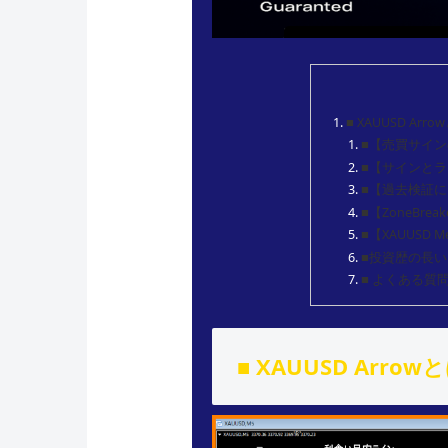
■ XAUUSD Arro
■【売買サイ
■【サインと
■【過去検証
■【ZoneBr
■【XAUUSD
■投資歴の長い
■ よくある質
■ XAUUSD Arrow