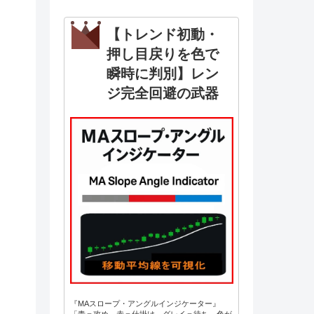
【トレンド初動・
押し目戻りを色で
瞬時に判別】レン
ジ完全回避の武器
『MAスロープ・アングルインジケーター』
「青＝攻め、赤＝仕掛け、グレイ＝待ち。色が