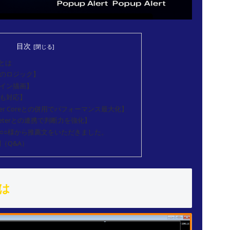
目次
wとは
ンのロジック】
ライン描画】
にも対応】
eaker Coreとの併用でパフォーマンス最大化】
 Meterとの連携で判断力を強化】
○○様から推薦文をいただきました。
問（Q&A）
とは