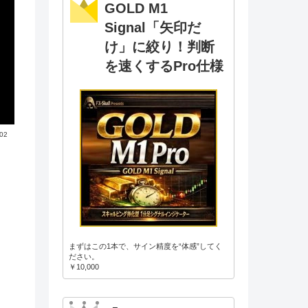
GOLD M1
Signal「矢印だ
け」に絞り！判断
を速くするPro仕様
.02
まずはこの1本で、サイン精度を“体感”してく
ださい。
￥10,000