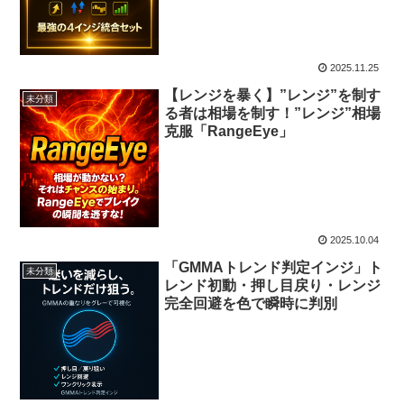
2025.11.25
【レンジを暴く】”レンジ”を制す
未分類
る者は相場を制す！”レンジ”相場
克服「RangeEye」
2025.10.04
「GMMAトレンド判定インジ」ト
未分類
レンド初動・押し目戻り・レンジ
完全回避を色で瞬時に判別