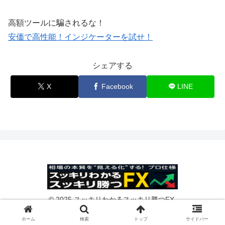
高額ツールに騙されるな！
安価で高性能！インジケーターを試せ！
シェアする
X
Facebook
LINE
© 2025 スッキリわかるスッキリ勝つFX.
ホーム
検索
トップ
サイドバー