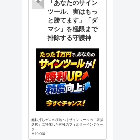
「あなたのサイン
ツール、実はもっ
と勝てます」「ダ
マシ」を極限まで
排除する守護神
無駄打ちゼロの境地へ｜サインツールの「取捨
選択」に特化した究極のフィルターインジケー
ター
￥10,000