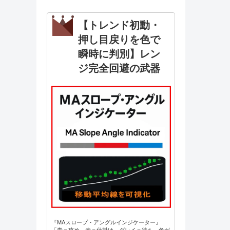
【トレンド初動・
押し目戻りを色で
瞬時に判別】レン
ジ完全回避の武器
『MAスロープ・アングルインジケーター』
「青＝攻め、赤＝仕掛け、グレイ＝待ち。色が