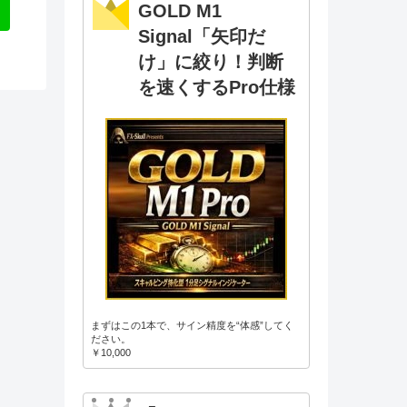
GOLD M1
Signal「矢印だ
け」に絞り！判断
を速くするPro仕様
まずはこの1本で、サイン精度を“体感”してく
ださい。
￥10,000