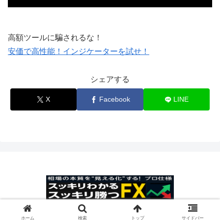
高額ツールに騙されるな！
安価で高性能！インジケーターを試せ！
シェアする
X
Facebook
LINE
© 2025 スッキリわかるスッキリ勝つFX.
ホーム
検索
トップ
サイドバー