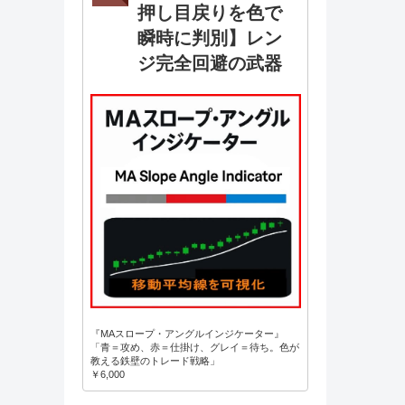
押し目戻りを色で
瞬時に判別】レン
ジ完全回避の武器
『MAスロープ・アングルインジケーター』
「青＝攻め、赤＝仕掛け、グレイ＝待ち。色が
教える鉄壁のトレード戦略」
￥6,000