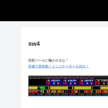
sw4
高額ツールに騙されるな！
安価で高性能！インジケーターを試せ！