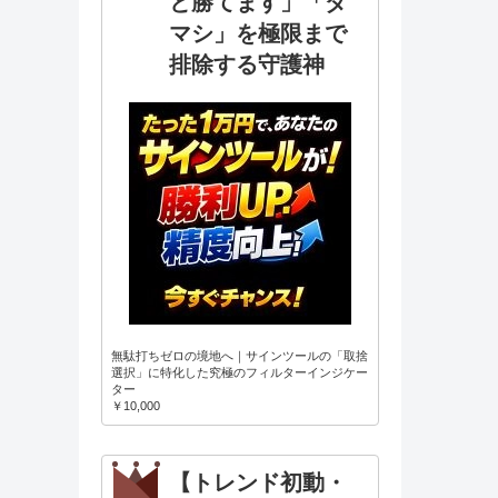
と勝てます」「ダ
マシ」を極限まで
排除する守護神
無駄打ちゼロの境地へ｜サインツールの「取捨
選択」に特化した究極のフィルターインジケー
ター
￥10,000
【トレンド初動・