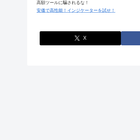
高額ツールに騙されるな！
安価で高性能！インジケーターを試せ！
X