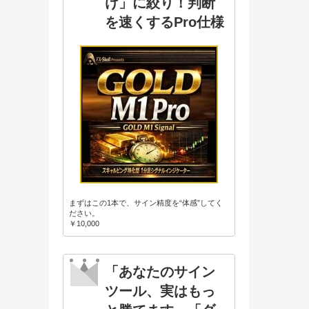
け」に絞り！判断
を速くするPro仕様
まずはこの1本で、サイン精度を“体感”してく
ださい。
￥10,000
「あなたのサイン
ツール、実はもっ