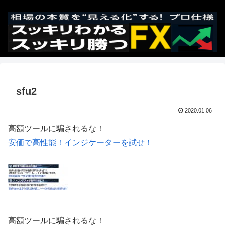
sfu2
2020.01.06
高額ツールに騙されるな！
安価で高性能！インジケーターを試せ！
高額ツールに騙されるな！