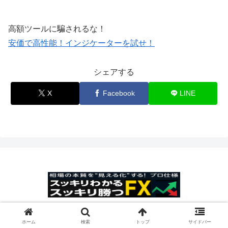
高額ツールに騙されるな！
安価で高性能！インジケーターを試せ！
シェアする
X
Facebook
LINE
© 2025 スッキリわかるスッキリ勝つFX.
ホーム
検索
トップ
サイドバー