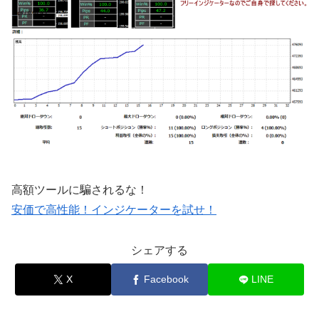
高額ツールに騙されるな！
安価で高性能！インジケーターを試せ！
シェアする
X
Facebook
LINE