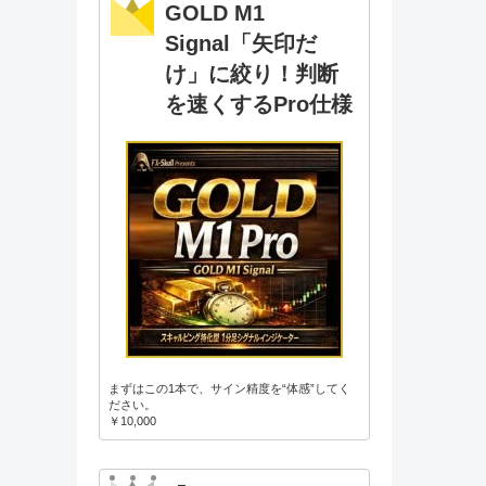
GOLD M1
Signal「矢印だ
け」に絞り！判断
を速くするPro仕様
まずはこの1本で、サイン精度を“体感”してく
ださい。
￥10,000