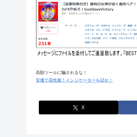
高額ツールに騙されるな！
安価で高性能！インジケーターを試せ！
X