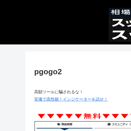
pgogo2
高額ツールに騙されるな！
安価で高性能！インジケーターを試せ！