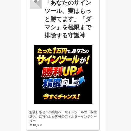
「あなたのサイン
ツール、実はもっ
と勝てます」「ダ
マシ」を極限まで
排除する守護神
無駄打ちゼロの境地へ｜サインツールの「取捨
選択」に特化した究極のフィルターインジケー
ター
￥10,000