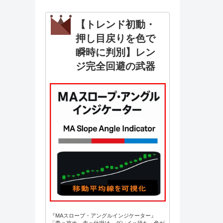
【トレンド初動・
押し目戻りを色で
瞬時に判別】レン
ジ完全回避の武器
『MAスロープ・アングルインジケーター』
「青＝攻め、赤＝仕掛け、グレイ＝待ち。色が