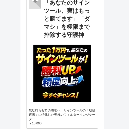
「あなたのサイン
ツール、実はもっ
と勝てます」「ダ
マシ」を極限まで
排除する守護神
無駄打ちゼロの境地へ｜サインツールの「取捨
選択」に特化した究極のフィルターインジケー
ター
￥10,000