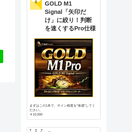
GOLD M1
Signal「矢印だ
け」に絞り！判断
を速くするPro仕様
まずはこの1本で、サイン精度を“体感”してく
ださい。
￥10,000