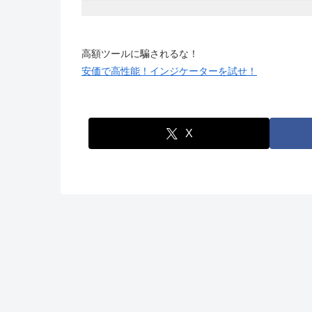
高額ツールに騙されるな！
安価で高性能！インジケーターを試せ！
X