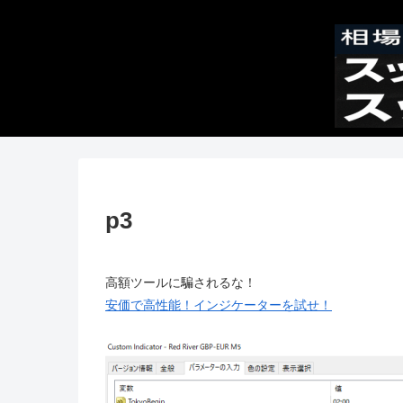
p3
高額ツールに騙されるな！
安価で高性能！インジケーターを試せ！