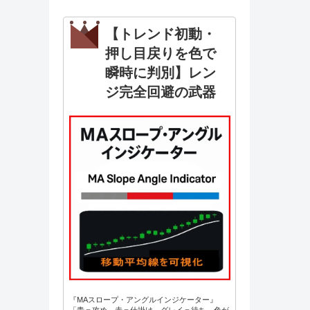
【トレンド初動・
押し目戻りを色で
瞬時に判別】レン
ジ完全回避の武器
『MAスロープ・アングルインジケーター』
「青＝攻め、赤＝仕掛け、グレイ＝待ち。色が