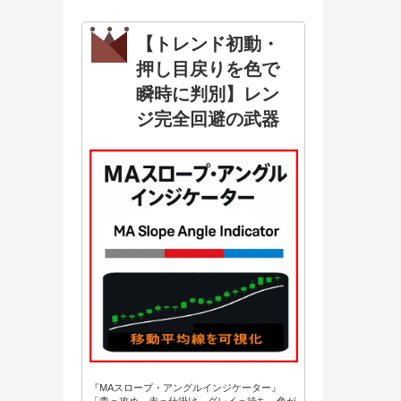
【トレンド初動・
押し目戻りを色で
瞬時に判別】レン
ジ完全回避の武器
『MAスロープ・アングルインジケーター』
「青＝攻め、赤＝仕掛け、グレイ＝待ち。色が