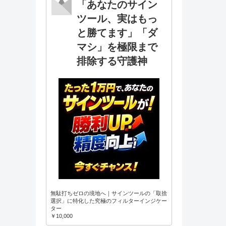
「あなたのサイン
ツール、実はもっ
と勝てます」「ダ
マシ」を極限まで
排除する守護神
無駄打ちゼロの境地へ｜サインツールの「取捨
選択」に特化した究極のフィルターインジケー
ター
￥10,000