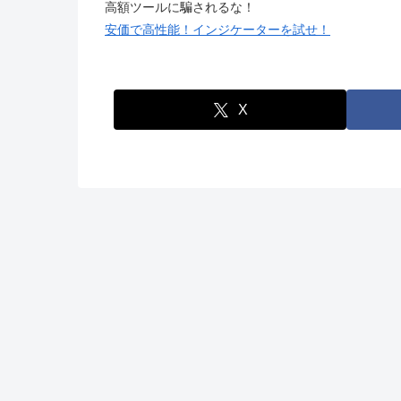
高額ツールに騙されるな！
安価で高性能！インジケーターを試せ！
X