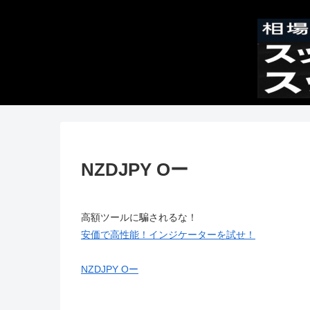
NZDJPY Oー
高額ツールに騙されるな！
安価で高性能！インジケーターを試せ！
NZDJPY Oー