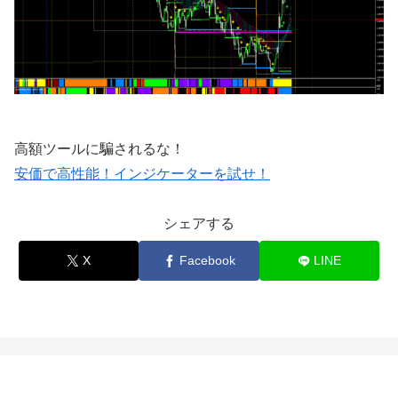
高額ツールに騙されるな！
安価で高性能！インジケーターを試せ！
シェアする
X
Facebook
LINE