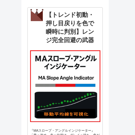
【トレンド初動・
押し目戻りを色で
瞬時に判別】レン
ジ完全回避の武器
『MAスロープ・アングルインジケーター』
「青＝攻め、赤＝仕掛け、グレイ＝待ち。色が