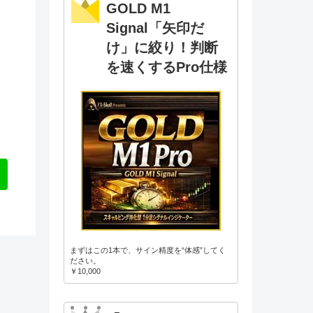
GOLD M1
Signal「矢印だ
け」に絞り！判断
を速くするPro仕様
まずはこの1本で、サイン精度を“体感”してく
ださい。
￥10,000