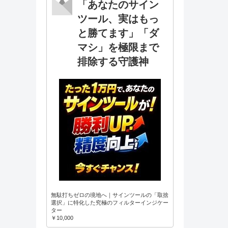
「あなたのサイン
ツール、実はもっ
と勝てます」「ダ
マシ」を極限まで
排除する守護神
無駄打ちゼロの境地へ｜サインツールの「取捨
選択」に特化した究極のフィルターインジケー
ター
￥10,000