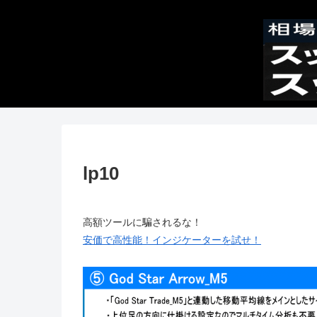
lp10
高額ツールに騙されるな！
安価で高性能！インジケーターを試せ！