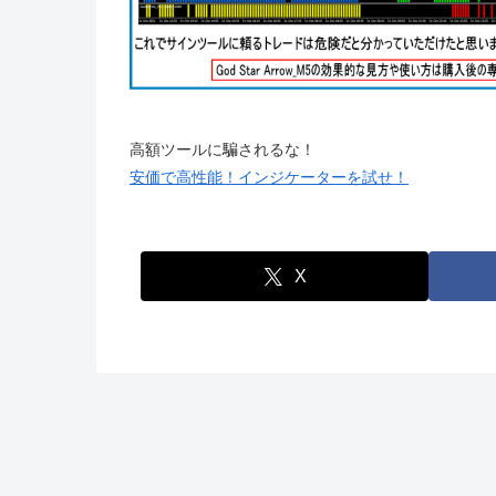
高額ツールに騙されるな！
安価で高性能！インジケーターを試せ！
X