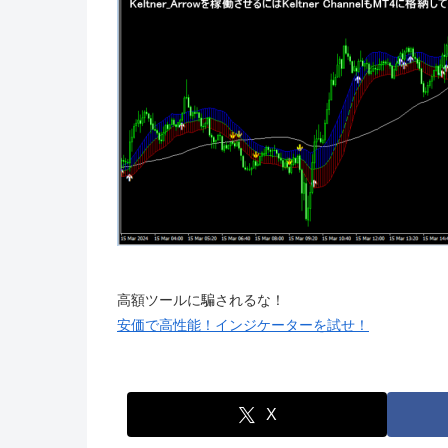
高額ツールに騙されるな！
安価で高性能！インジケーターを試せ！
X