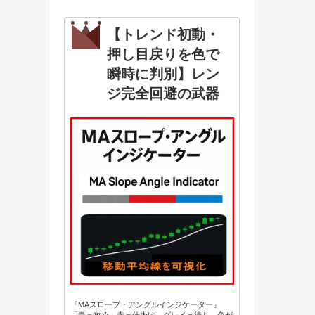
【トレンド初動・
押し目戻りを色で
瞬時に判別】レン
ジ完全回避の武器
『MAスロープ・アングルインジケーター』
「青＝攻め、赤＝仕掛け、グレイ＝待ち。色が