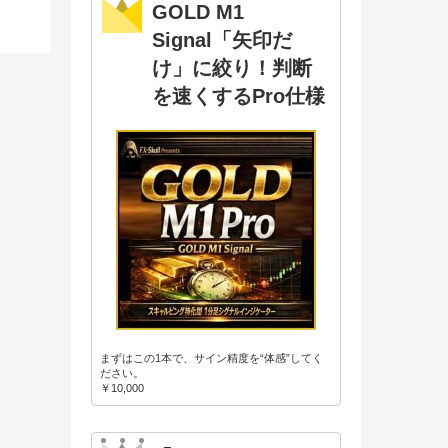
GOLD M1
Signal「矢印だ
け」に絞り！判断
を速くするPro仕様
まずはこの1本で、サイン精度を“体感”してく
ださい。
￥10,000