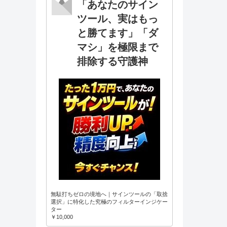
「あなたのサイン
ツール、実はもっ
と勝てます」「ダ
マシ」を極限まで
排除する守護神
無駄打ちゼロの境地へ｜サインツールの「取捨
選択」に特化した究極のフィルターインジケー
ター
￥10,000