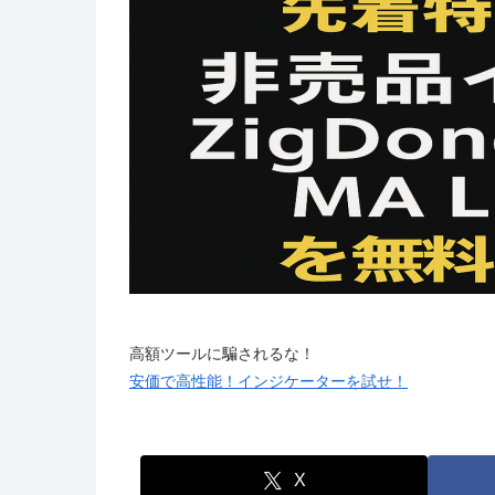
高額ツールに騙されるな！
安価で高性能！インジケーターを試せ！
X