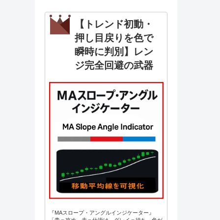
【トレンド初動・
押し目戻りを色で
瞬時に判別】レン
ジ完全回避の武器
『MAスロープ・アングルインジケーター』
「青＝攻め、赤＝仕掛け、グレイ＝待ち。色が