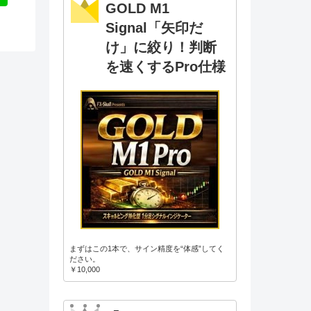
GOLD M1
Signal「矢印だ
け」に絞り！判断
を速くするPro仕様
まずはこの1本で、サイン精度を“体感”してく
ださい。
￥10,000