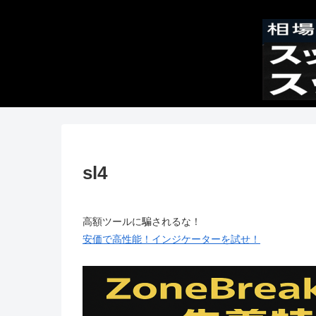
sl4
高額ツールに騙されるな！
安価で高性能！インジケーターを試せ！