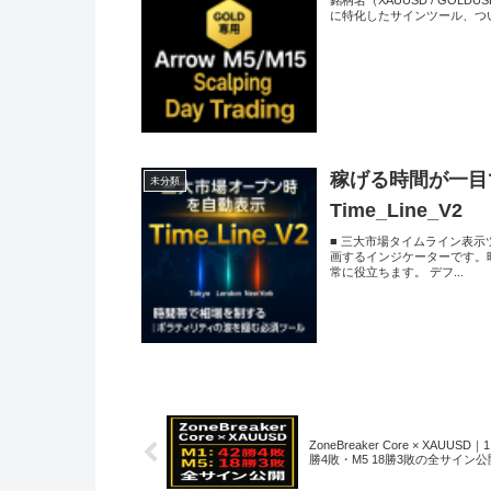
に特化したサインツール、ついに完
稼げる時間が一目
未分類
Time_Line_V2
■ 三大市場タイムライン表
画するインジケーターです。
常に役立ちます。 デフ...
ZoneBreaker Core × XAUUSD｜
勝4敗・M5 18勝3敗の全サイン公