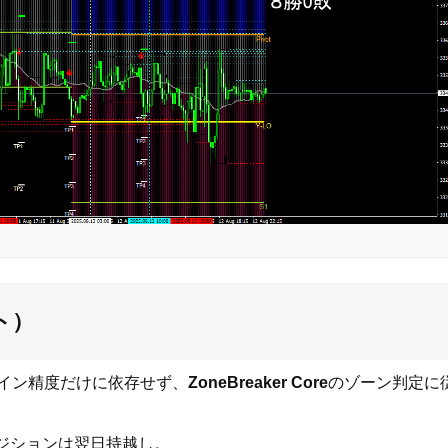
ト）
」のサイン精度だけに依存せず、
ZoneBreaker Core
のゾーン判定に
ジションは翌日持越し。