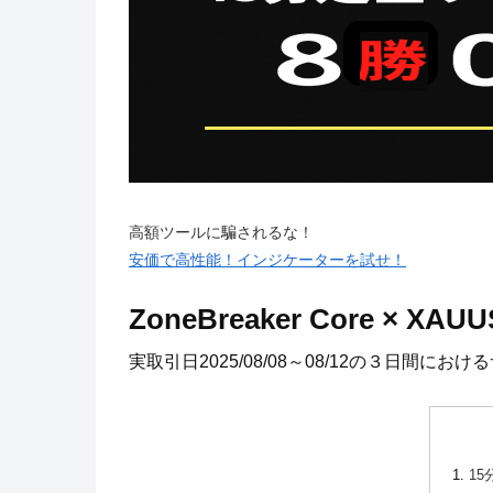
高額ツールに騙されるな！
安価で高性能！インジケーターを試せ！
ZoneBreaker Core × 
実取引日2025/08/08～08/12の３日間に
15