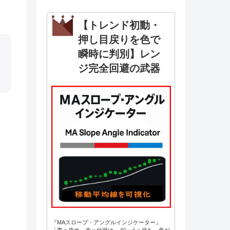
【トレンド初動・
押し目戻りを色で
瞬時に判別】レン
ジ完全回避の武器
『MAスロープ・アングルインジケーター』
「青＝攻め、赤＝仕掛け、グレイ＝待ち。色が