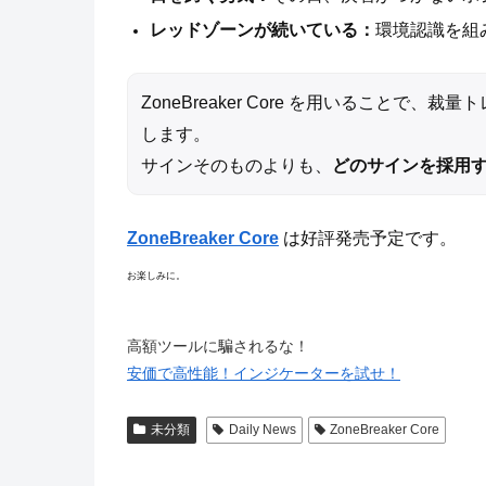
レッドゾーンが続いている：
環境認識を組
ZoneBreaker Core を用いることで
します。
サインそのものよりも、
どのサインを採用
ZoneBreaker Core
は好評発売予定です。
お楽しみに。
高額ツールに騙されるな！
安価で高性能！インジケーターを試せ！
未分類
Daily News
ZoneBreaker Core