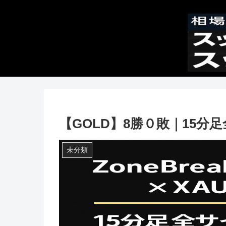
【GOLD】8勝０敗｜15分足全サ
未分類