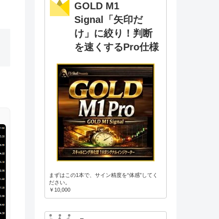
GOLD M1
Signal「矢印だ
け」に絞り！判断
を速くするPro仕様
まずはこの1本で、サイン精度を“体感”してく
ださい。
￥10,000