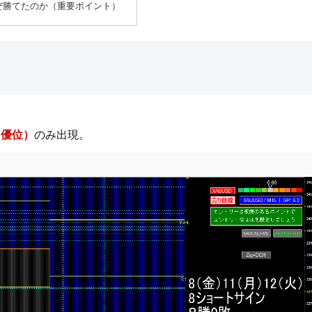
ぜ勝てたのか（重要ポイント）
ト優位）
のみ出現。