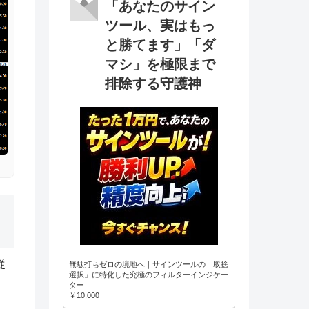
「あなたのサイン
ツール、実はもっ
と勝てます」「ダ
マシ」を極限まで
排除する守護神
従
無駄打ちゼロの境地へ｜サインツールの「取捨
選択」に特化した究極のフィルターインジケー
ター
￥10,000