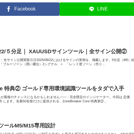
Facebook
LINE
22/５分足｜ XAUUSDサインツール｜全サイン公開②
× XAUUSD：全サイン公開実取引日2025/08/22におけるサインの実例を、掲載します。5分足（M5）
は「ブルーゾーン（買い優位）2シグナル + 「レッド度ゾーン（売り...
r Core 特典② ゴールド専用環境認識ツールをタダで入手
e 特典②これが最後のチャンスになるかもしれません――・完全限定のインジケーター。今回は 定価
 します。先着50名様だけに提供される、ZoneBreaker Core 特典第②...
ツールM5/M15専用設計
USD / GOLD_USD / GOLD）に対応※必ずしも表示を保証するものではありません。XAUUS