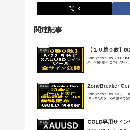
X
関連記事
【１０勝０敗】8/
未分類
ZoneBreaker Core 
果：10勝0敗※ この日のM5
ZoneBreake
未分類
ZoneBreaker Cor
20,000円のツールを無料で配布
GOLD専用サイン
未分類
銘柄名（XAUUSD / GOLD