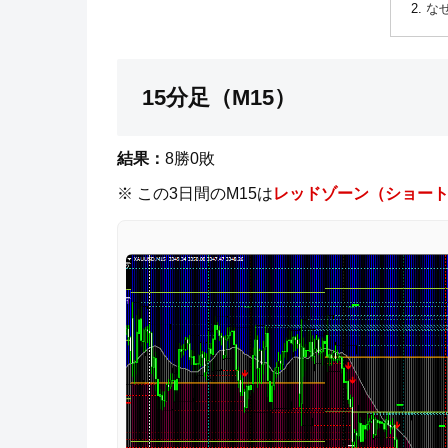
な
15分足（M15）
結果：
8勝0敗
※ この3日間のM15は
レッドゾーン（ショー