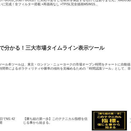
成！全フィルター搭載 ×再描画なし ×TP/SL完全描画M5/M15...
で分かる！三大市場タイムライン表示ツール
示ツール本ツールは、東京・ロンドン・ニューヨークの市場オープン時間をチャートに自動描
時間帯によるボラティリティや勝率の傾向を見極めるための「時間認識ツール」として、非
1日でM1 42
【勝ち組の第一歩】このテクニカル指標を信
開
じる事から始まる。