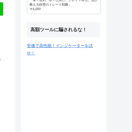
教える鉄壁のトレード戦略」
￥6,000
高額ツールに騙されるな！
安価で高性能！インジケーターを試
せ！
結
D