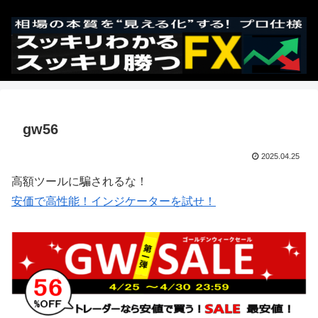
gw56
2025.04.25
高額ツールに騙されるな！
安価で高性能！インジケーターを試せ！