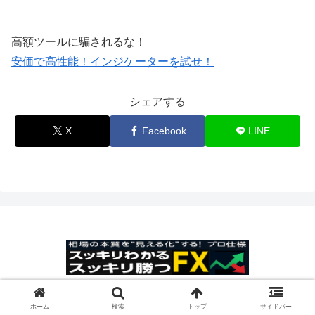
高額ツールに騙されるな！
安価で高性能！インジケーターを試せ！
シェアする
X
Facebook
LINE
© 2025 スッキリわかるスッキリ勝つFX.
ホーム
検索
トップ
サイドバー