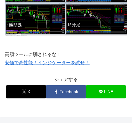
高額ツールに騙されるな！
安価で高性能！インジケーターを試せ！
シェアする
X
Facebook
LINE