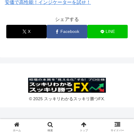
安価で高性能！インジケーターを試せ！
シェアする
X
Facebook
LINE
© 2025 スッキリわかるスッキリ勝つFX.
ホーム
検索
トップ
サイドバー