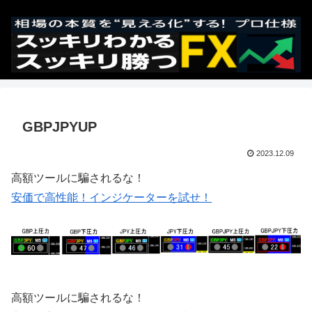
GBPJPYUP
2023.12.09
高額ツールに騙されるな！
安価で高性能！インジケーターを試せ！
高額ツールに騙されるな！