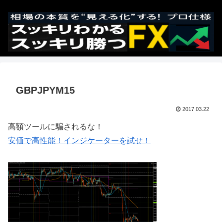
GBPJPYM15
2017.03.22
高額ツールに騙されるな！
安価で高性能！インジケーターを試せ！