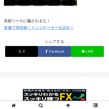
高額ツールに騙されるな！
安価で高性能！インジケーターを試せ！
シェアする
X
Facebook
LINE
© 2025 スッキリわかるスッキリ勝つFX.