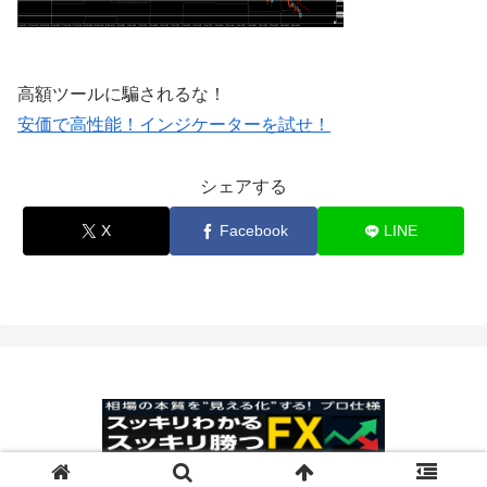
高額ツールに騙されるな！
安価で高性能！インジケーターを試せ！
シェアする
X
Facebook
LINE
© 2025 スッキリわかるスッキリ勝つFX.