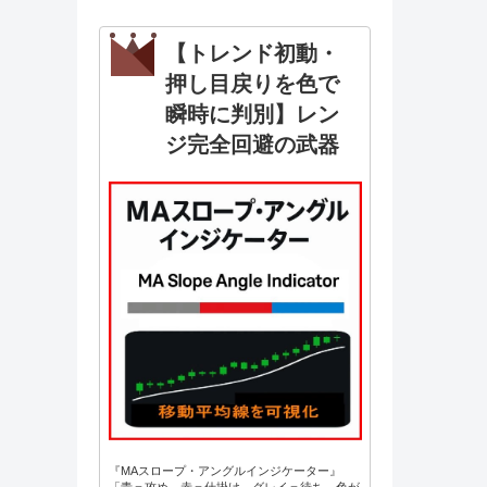
【トレンド初動・
押し目戻りを色で
瞬時に判別】レン
ジ完全回避の武器
『MAスロープ・アングルインジケーター』
「青＝攻め、赤＝仕掛け、グレイ＝待ち。色が