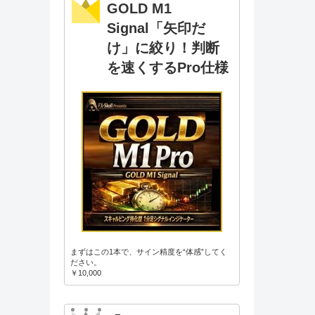
GOLD M1
Signal「矢印だ
け」に絞り！判断
を速くするPro仕様
まずはこの1本で、サイン精度を“体感”してく
ださい。
￥10,000