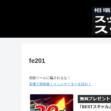
fe201
高額ツールに騙されるな！
安価で高性能！インジケーターを試せ！