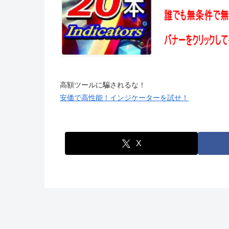
高額ツールに騙されるな！
安価で高性能！インジケーターを試せ！
X