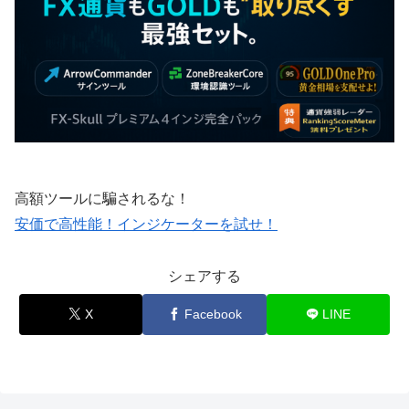
高額ツールに騙されるな！
安価で高性能！インジケーターを試せ！
シェアする
X
Facebook
LINE