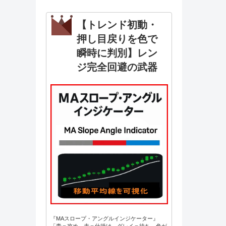
【トレンド初動・
押し目戻りを色で
瞬時に判別】レン
ジ完全回避の武器
『MAスロープ・アングルインジケーター』
「青＝攻め、赤＝仕掛け、グレイ＝待ち。色が