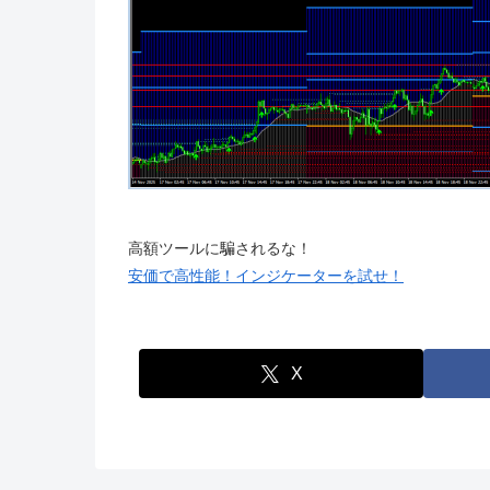
高額ツールに騙されるな！
安価で高性能！インジケーターを試せ！
X