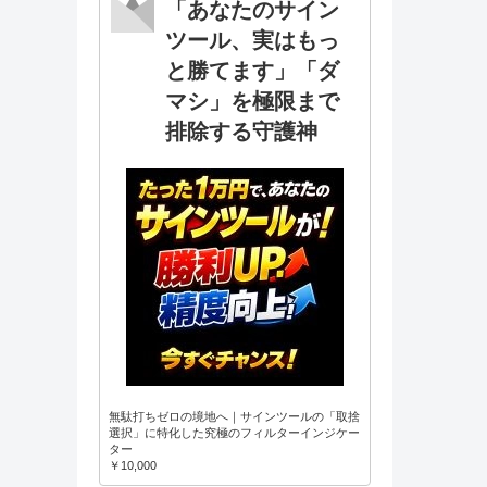
「あなたのサイン
ツール、実はもっ
と勝てます」「ダ
マシ」を極限まで
排除する守護神
無駄打ちゼロの境地へ｜サインツールの「取捨
選択」に特化した究極のフィルターインジケー
ター
￥10,000