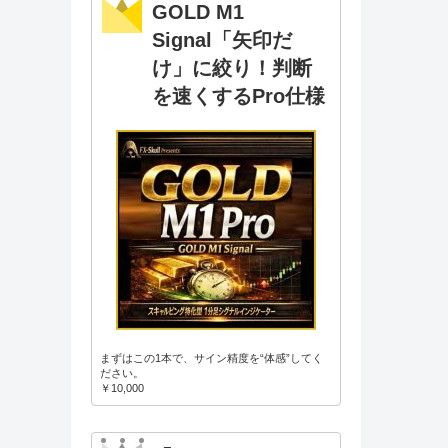
GOLD M1
Signal「矢印だ
け」に絞り！判断
を速くするPro仕様
まずはこの1本で、サイン精度を“体感”してく
ださい。
￥10,000