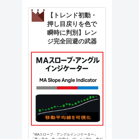
【トレンド初動・
押し目戻りを色で
瞬時に判別】レン
ジ完全回避の武器
『MAスロープ・アングルインジケーター』
「青＝攻め、赤＝仕掛け、グレイ＝待ち。色が