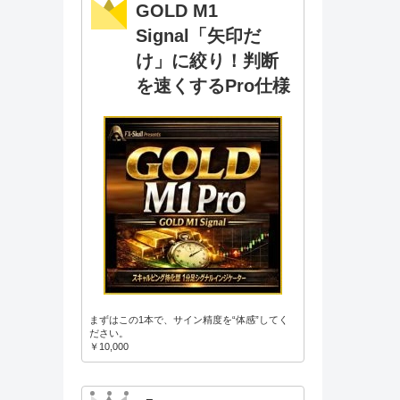
GOLD M1
Signal「矢印だ
け」に絞り！判断
を速くするPro仕様
まずはこの1本で、サイン精度を“体感”してく
ださい。
￥10,000