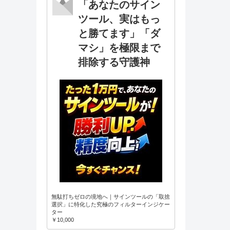
「あなたのサイン
ツール、実はもっ
と勝てます」「ダ
マシ」を極限まで
排除する守護神
無駄打ちゼロの境地へ｜サインツールの「取捨
選択」に特化した究極のフィルターインジケー
ター
￥10,000