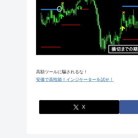
高額ツールに騙されるな！
安価で高性能！インジケーターを試せ！
X