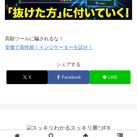
高額ツールに騙されるな！
安価で高性能！インジケーターを試せ！
シェアする
X
Facebook
LINE
© 2025 スッキリわかるスッキリ勝つFX.