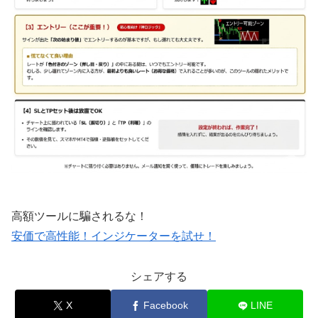
高額ツールに騙されるな！
安価で高性能！インジケーターを試せ！
シェアする
X
Facebook
LINE