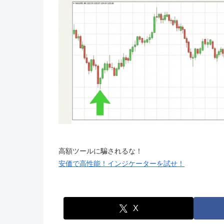
高額ツールに騙されるな！
安価で高性能！インジケーターを試せ！
X