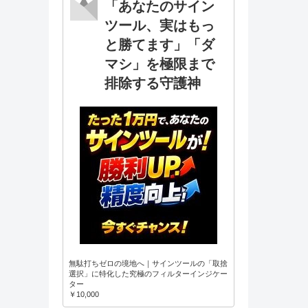
「あなたのサイン
ツール、実はもっ
と勝てます」「ダ
マシ」を極限まで
排除する守護神
無駄打ちゼロの境地へ｜サインツールの「取捨
選択」に特化した究極のフィルターインジケー
ター
￥10,000