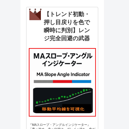
【トレンド初動・
押し目戻りを色で
瞬時に判別】レン
ジ完全回避の武器
『MAスロープ・アングルインジケーター』
「青＝攻め、赤＝仕掛け、グレイ＝待ち。色が