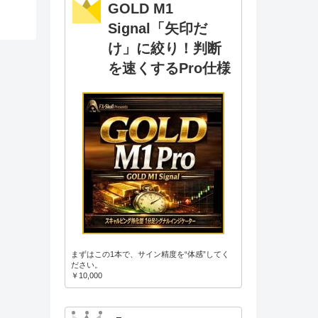
GOLD M1
Signal「矢印だ
け」に絞り！判断
を速くするPro仕様
まずはこの1本で、サイン精度を“体感”してく
ださい。
￥10,000