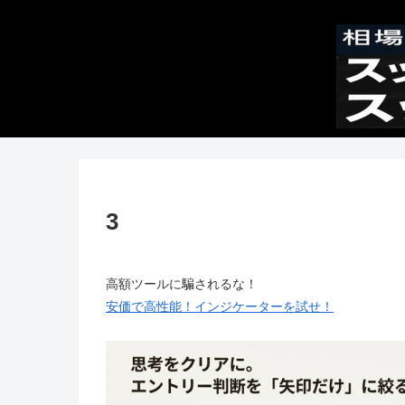
3
高額ツールに騙されるな！
安価で高性能！インジケーターを試せ！