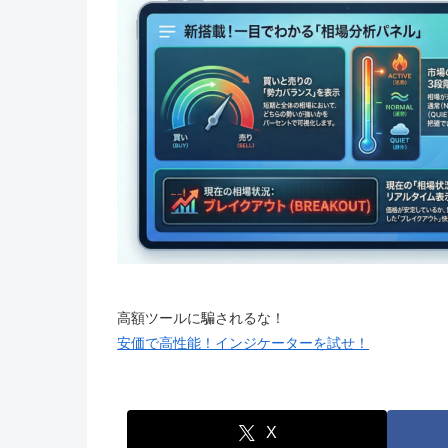
高額ツールに騙されるな！
安価で高性能！インジケーターを試せ！
X