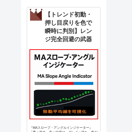
【トレンド初動・
押し目戻りを色で
瞬時に判別】レン
ジ完全回避の武器
『MAスロープ・アングルインジケーター』
「青＝攻め、赤＝仕掛け、グレイ＝待ち。色が