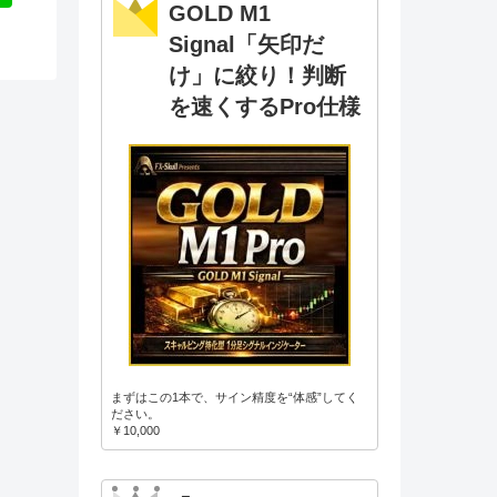
GOLD M1
Signal「矢印だ
け」に絞り！判断
を速くするPro仕様
まずはこの1本で、サイン精度を“体感”してく
ださい。
￥10,000