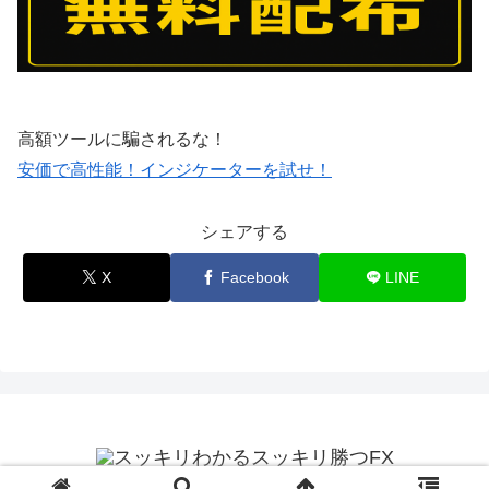
高額ツールに騙されるな！
安価で高性能！インジケーターを試せ！
シェアする
X
Facebook
LINE
© 2025 スッキリわかるスッキリ勝つFX.