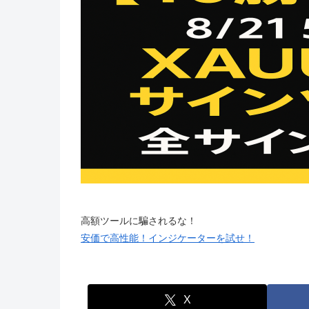
高額ツールに騙されるな！
安価で高性能！インジケーターを試せ！
X