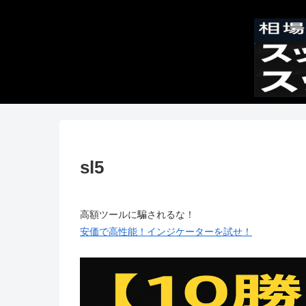
sl5
高額ツールに騙されるな！
安価で高性能！インジケーターを試せ！