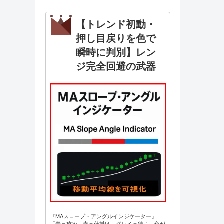
【トレンド初動・
押し目戻りを色で
瞬時に判別】レン
ジ完全回避の武器
『MAスロープ・アングルインジケーター』
「青＝攻め、赤＝仕掛け、グレイ＝待ち。色が