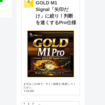
GOLD M1
Signal「矢印だ
け」に絞り！判断
を速くするPro仕様
まずはこの1本で、サイン精度を“体感”してく
ださい。
￥10,000