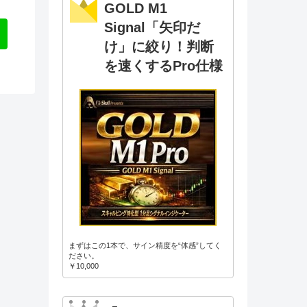
GOLD M1
Signal「矢印だ
け」に絞り！判断
を速くするPro仕様
まずはこの1本で、サイン精度を“体感”してく
ださい。
￥10,000