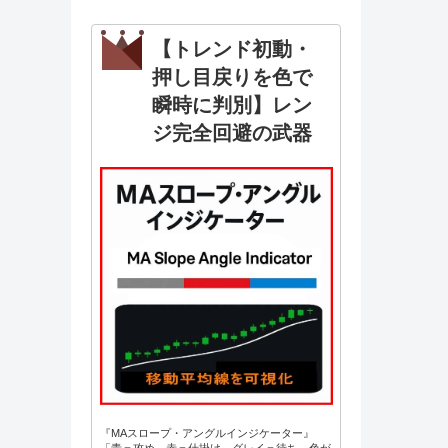
【トレンド初動・
押し目戻りを色で
瞬時に判別】レン
ジ完全回避の武器
『MAスロープ・アングルインジケーター』
「青＝攻め、赤＝仕掛け、グレイ＝待ち。色が