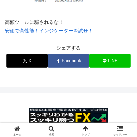
高額ツールに騙されるな！
安価で高性能！インジケーターを試せ！
シェアする
X
Facebook
LINE
© 2025 スッキリわかるスッキリ勝つFX.
ホーム
検索
トップ
サイドバー