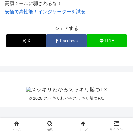
高額ツールに騙されるな！
安価で高性能！インジケーターを試せ！
シェアする
X
Facebook
LINE
© 2025 スッキリわかるスッキリ勝つFX.
ホーム
検索
トップ
サイドバー