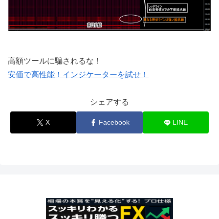
高額ツールに騙されるな！
安価で高性能！インジケーターを試せ！
シェアする
X
Facebook
LINE