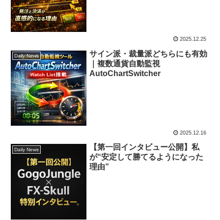
2025.12.25
サイン派・裁量派どちらにも有効
Daily News
｜複数通貨自動監視
AutoChartSwitcher
2025.12.16
【第一回インタビュー公開】私
Daily News
が“安定して勝てるようになった
理由”