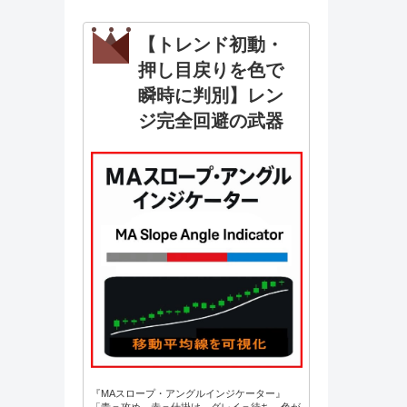
【トレンド初動・
押し目戻りを色で
瞬時に判別】レン
ジ完全回避の武器
『MAスロープ・アングルインジケーター』
「青＝攻め、赤＝仕掛け、グレイ＝待ち。色が