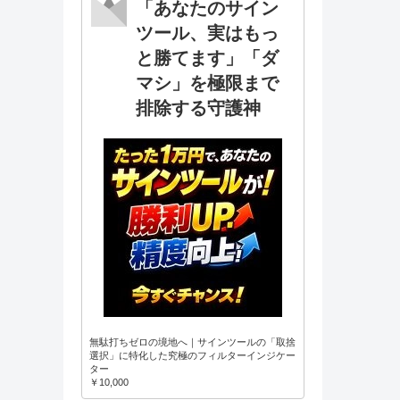
「あなたのサイン
ツール、実はもっ
と勝てます」「ダ
マシ」を極限まで
排除する守護神
無駄打ちゼロの境地へ｜サインツールの「取捨
選択」に特化した究極のフィルターインジケー
ター
￥10,000