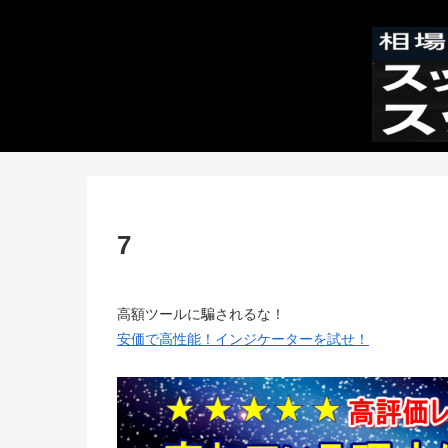
7
高額ツールに騙されるな！
安価で高性能！インジケーターを試せ！