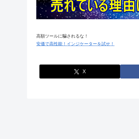
高額ツールに騙されるな！
安価で高性能！インジケーターを試せ！
X