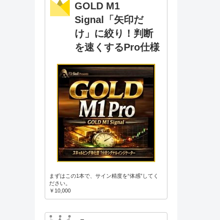
GOLD M1
Signal「矢印だ
け」に絞り！判断
を速くするPro仕様
まずはこの1本で、サイン精度を“体感”してく
ださい。
￥10,000