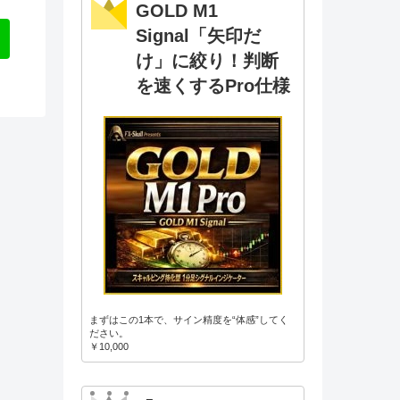
GOLD M1
Signal「矢印だ
け」に絞り！判断
を速くするPro仕様
まずはこの1本で、サイン精度を“体感”してく
ださい。
￥10,000