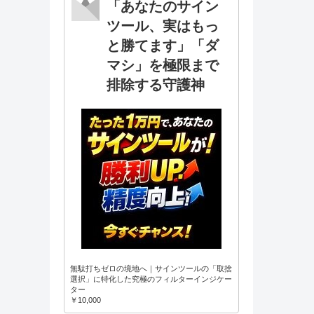
「あなたのサイン
ツール、実はもっ
と勝てます」「ダ
マシ」を極限まで
排除する守護神
無駄打ちゼロの境地へ｜サインツールの「取捨
選択」に特化した究極のフィルターインジケー
ター
￥10,000