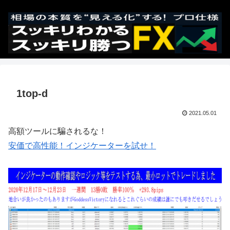
1top-d
2021.05.01
高額ツールに騙されるな！
安価で高性能！インジケーターを試せ！