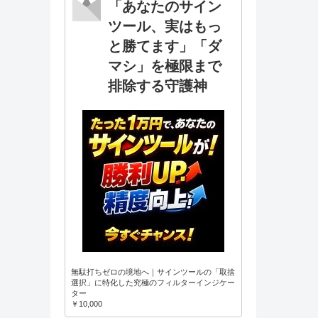
「あなたのサイン
ツール、実はもっ
と勝てます」「ダ
マシ」を極限まで
排除する守護神
無駄打ちゼロの境地へ｜サインツールの「取捨
選択」に特化した究極のフィルターインジケー
ター
￥10,000