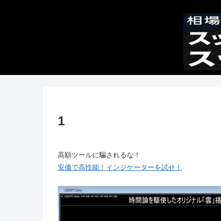
1
高額ツールに騙されるな！
安価で高性能！インジケーターを試せ！