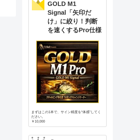
GOLD M1
Signal「矢印だ
け」に絞り！判断
を速くするPro仕様
まずはこの1本で、サイン精度を“体感”してく
ださい。
￥10,000