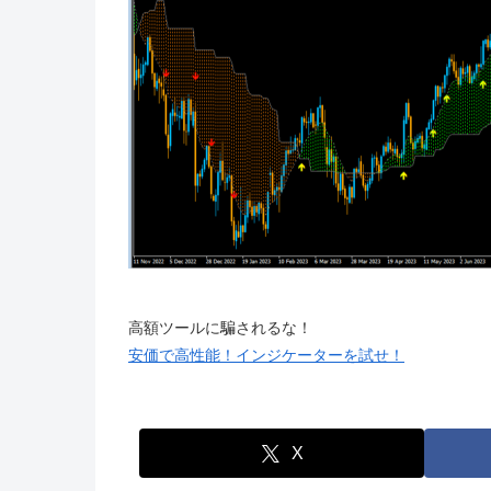
高額ツールに騙されるな！
安価で高性能！インジケーターを試せ！
X