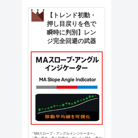
【トレンド初動・
押し目戻りを色で
瞬時に判別】レン
ジ完全回避の武器
『MAスロープ・アングルインジケーター』
「青＝攻め、赤＝仕掛け、グレイ＝待ち。色が